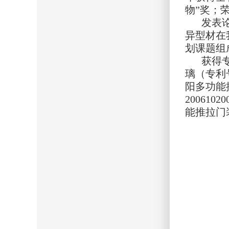
物”奖；荣
发表
异型材在
划课题组
获得专
璃（专利号
阳多功能推
20061
能推拉门装