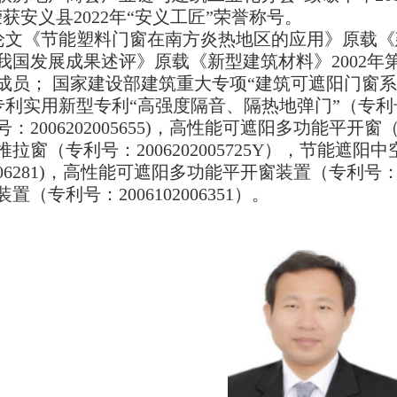
获安义县2022年“安义工匠”荣誉称号。
论文《节能塑料门窗在南方炎热地区的应用》原载《建
我国发展成果述评》原载《新型建筑材料》2002年
成员； 国家建设部建筑重大专项“建筑可遮阳门窗系
利实用新型专利“高强度隔音、隔热地弹门”（专利号：Z
：2006202005655)，高性能可遮阳多功能平开窗（专
拉窗（专利号：2006202005725Y），节能遮
02006281)，高性能可遮阳多功能平开窗装置（专利号：2
置（专利号：2006102006351）。